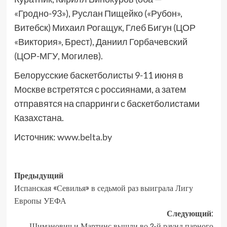
«Гродно-93»), Руслан Пищейко («Рубон»,
Витебск) Михаил Рогащук, Глеб Бигун (ЦОР
«Виктория», Брест), Даниил Горбачевский
(ЦОР-МГУ, Могилев).
Белорусские баскетболисты 9-11 июня в
Москве встретятся с россиянами, а затем
отправятся на спарринги с баскетболистами
Казахстана.
Источник:
www.belta.by
Предыдущий
Испанская «Севилья» в седьмой раз выиграла Лигу
Европы УЕФА
Следующий:
Шиманович и Мартинс вышли во 2-й раунд парного