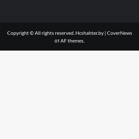
Copyright © All rights reserved. Hcshahter.by
|
CoverNews
от AF themes.