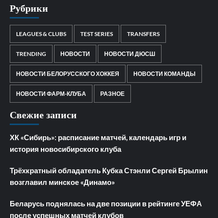
Рубрики
LEAGUES & CLUBS
TEST SERIES
TRANSFERS
TRENDING
НОВОСТИ
НОВОСТИ ДЮСШ
НОВОСТИ БЕЛОРУССКОГО ХОККЕЯ
НОВОСТИ КОМАНДЫ
НОВОСТИ ФАРМ-КЛУБА
РАЗНОЕ
Свежие записи
ХК «Сибирь»: расписание матчей, календарь игр и
история новосибирского клуба
Трёхкратный обладатель Кубка Стэнли Сергей Брылин
возглавил минское «Динамо»
Беларусь поднялась на две позиции в рейтинге УЕФА
после успешных матчей клубов