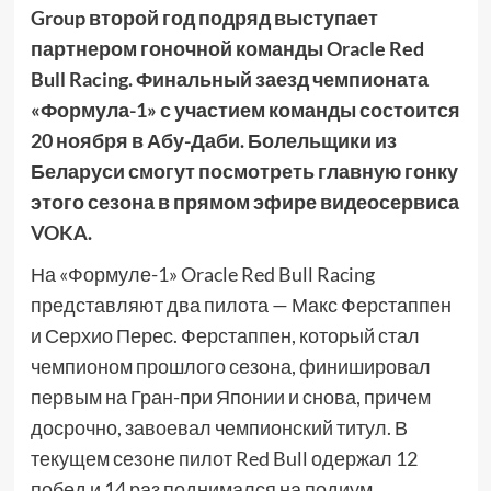
Group второй год подряд выступает
партнером гоночной команды Oracle Red
Bull Racing. Финальный заезд чемпионата
«Формула-1» с участием команды состоится
20 ноября в Абу-Даби. Болельщики из
Беларуси смогут посмотреть главную гонку
этого сезона в прямом эфире видеосервиса
VOKA.
На «Формуле-1» Oracle Red Bull Racing
представляют два пилота — Макс Ферстаппен
и Серхио Перес. Ферстаппен, который стал
чемпионом прошлого сезона, финишировал
первым на Гран-при Японии и снова, причем
досрочно, завоевал чемпионский титул. В
текущем сезоне пилот Red Bull одержал 12
побед и 14 раз поднимался на подиум.