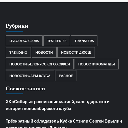
Рубрики
LEAGUES & CLUBS
TEST SERIES
TRANSFERS
TRENDING
НОВОСТИ
НОВОСТИ ДЮСШ
НОВОСТИ БЕЛОРУССКОГО ХОККЕЯ
НОВОСТИ КОМАНДЫ
НОВОСТИ ФАРМ-КЛУБА
РАЗНОЕ
Свежие записи
ХК «Сибирь»: расписание матчей, календарь игр и
история новосибирского клуба
Трёхкратный обладатель Кубка Стэнли Сергей Брылин
возглавил минское «Динамо»