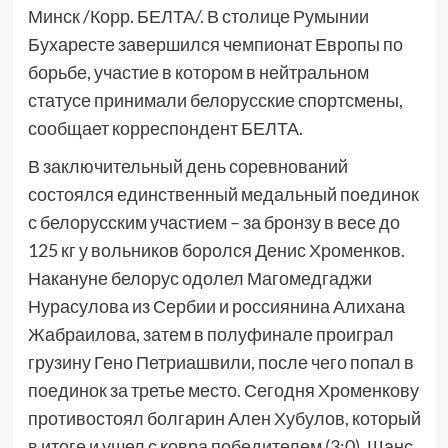
Минск /Корр. БЕЛТА/. В столице Румынии
Бухаресте завершился чемпионат Европы по
борьбе, участие в котором в нейтральном
статусе принимали белорусские спортсмены,
сообщает корреспондент БЕЛТА.
В заключительный день соревнований
состоялся единственный медальный поединок
с белорусским участием – за бронзу в весе до
125 кг у вольников боролся Денис Хроменков.
Накануне белорус одолел Магомедгаджи
Нурасулова из Сербии и россиянина Алихана
Жабраилова, затем в полуфинале проиграл
грузину Гено Петриашвили, после чего попал в
поединок за третье место. Сегодня Хроменкову
противостоял болгарин Ален Хубулов, который
в итоге и ушел с ковра победителем (3:0). Шанс