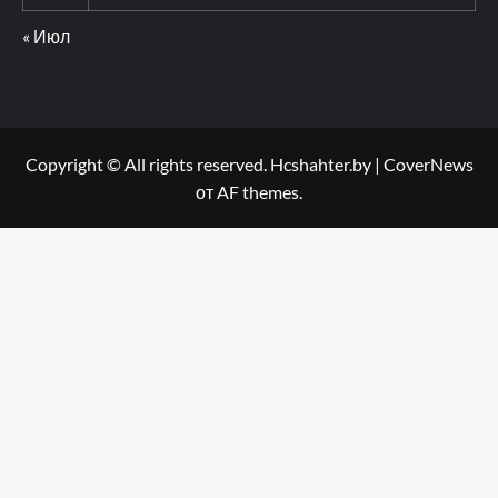
« Июл
Copyright © All rights reserved. Hcshahter.by
|
CoverNews
от AF themes.