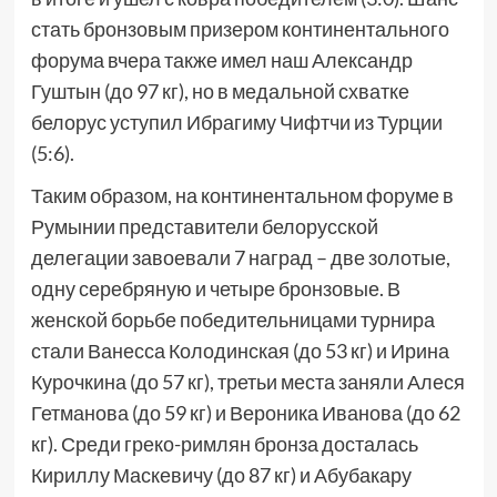
стать бронзовым призером континентального
форума вчера также имел наш Александр
Гуштын (до 97 кг), но в медальной схватке
белорус уступил Ибрагиму Чифтчи из Турции
(5:6).
Таким образом, на континентальном форуме в
Румынии представители белорусской
делегации завоевали 7 наград – две золотые,
одну серебряную и четыре бронзовые. В
женской борьбе победительницами турнира
стали Ванесса Колодинская (до 53 кг) и Ирина
Курочкина (до 57 кг), третьи места заняли Алеся
Гетманова (до 59 кг) и Вероника Иванова (до 62
кг). Среди греко-римлян бронза досталась
Кириллу Маскевичу (до 87 кг) и Абубакару