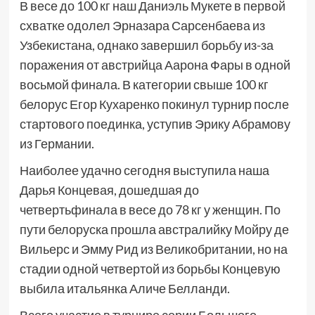
В весе до 100 кг наш Даниэль Мукете в первой
схватке одолел Эрназара Сарсенбаева из
Узбекистана, однако завершил борьбу из-за
поражения от австрийца Аарона Фары в одной
восьмой финала. В категории свыше 100 кг
белорус Егор Кухаренко покинул турнир после
стартового поединка, уступив Эрику Абрамову
из Германии.
Наиболее удачно сегодня выступила наша
Дарья Концевая, дошедшая до
четвертьфинала в весе до 78 кг у женщин. По
пути белоруска прошла австралийку Мойру де
Вильерс и Эмму Рид из Великобритании, но на
стадии одной четвертой из борьбы Концевую
выбила итальянка Аличе Белланди.