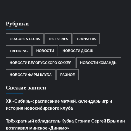
Рубрики
LEAGUES & CLUBS
TEST SERIES
TRANSFERS
TRENDING
НОВОСТИ
НОВОСТИ ДЮСШ
НОВОСТИ БЕЛОРУССКОГО ХОККЕЯ
НОВОСТИ КОМАНДЫ
НОВОСТИ ФАРМ-КЛУБА
РАЗНОЕ
Свежие записи
ХК «Сибирь»: расписание матчей, календарь игр и
история новосибирского клуба
Трёхкратный обладатель Кубка Стэнли Сергей Брылин
возглавил минское «Динамо»