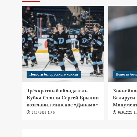
Новости белорусского хоккея
Новости бел
Трёхкратный обладатель
Хоккейно
Кубка Стэнли Сергей Брылин
Беларуси
возглавил минское «Динамо»
Монумент
24.07.2026
0
09.05.2026