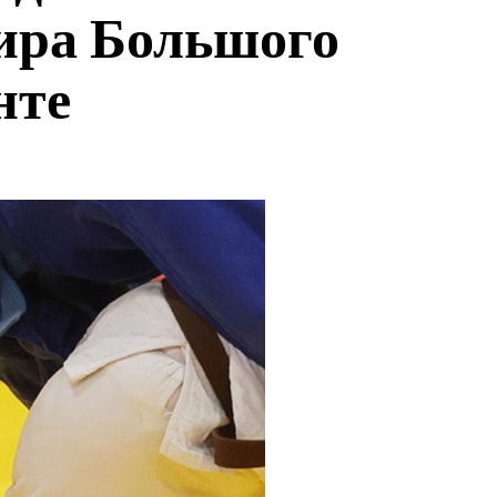
нира Большого
нте