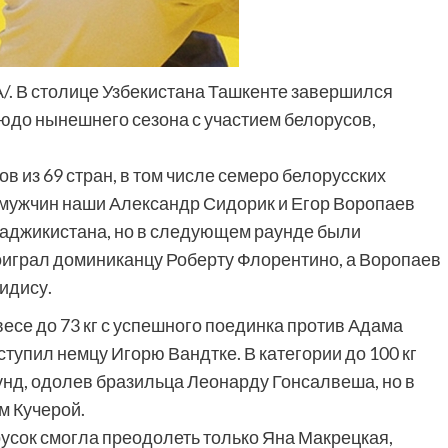
А/. В столице Узбекистана Ташкенте завершился
юдо нынешнего сезона с участием белорусов,
в из 69 стран, в том числе семеро белорусских
 у мужчин наши Александр Сидорик и Егор Воропаев
Таджикистана, но в следующем раунде были
играл доминиканцу Роберту Флорентино, а Воропаев
идису.
есе до 73 кг с успешного поединка против Адама
ступил немцу Игорю Вандтке. В категории до 100 кг
нд, одолев бразильца Леонарду Гонсалвеша, но в
м Кучерой.
русок смогла преодолеть только Яна Макрецкая,