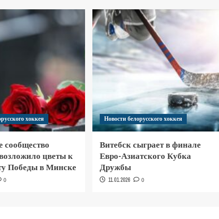
орусского хоккея
Новости белорусского хоккея
е сообщество
Витебск сыграет в финале
 возложило цветы к
Евро-Азиатского Кубка
у Победы в Минске
Дружбы
0
11.01.2026
0