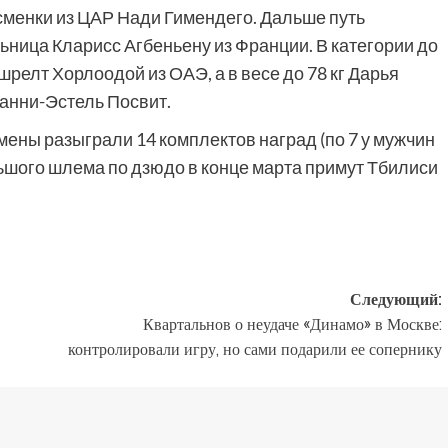
тсменки из ЦАР Нади Гимендего. Дальше путь
ница Кларисс Агбеньену из Франции. В категории до
релт Хорлоодой из ОАЭ, а в весе до 78 кг Дарья
анни-Эстель Посвит.
мены разыграли 14 комплектов наград (по 7 у мужчин
шого шлема по дзюдо в конце марта примут Тбилиси
Следующий:
Квартальнов о неудаче «Динамо» в Москве:
контролировали игру, но сами подарили ее сопернику