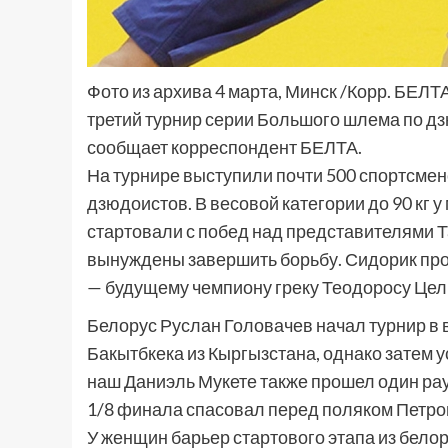
Фото из архива 4 марта, Минск /Корр. БЕЛТ
третий турнир серии Большого шлема по дз
сообщает корреспондент БЕЛТА.
На турнире выступили почти 500 спортсмено
дзюдоистов. В весовой категории до 90 кг
стартовали с побед над представителями 
вынуждены завершить борьбу. Сидорик про
— будущему чемпиону греку Теодоросу Цел
Белорус Руслан Головачев начал турнир в в
Бакытбкека из Кыргызстана, однако затем у
наш Даниэль Мукете также прошел один рау
1/8 финала спасовал перед поляком Петро
У женщин барьер стартового этапа из бело