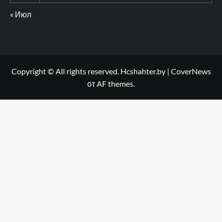
« Июл
Copyright © All rights reserved. Hcshahter.by
|
CoverNews
от AF themes.