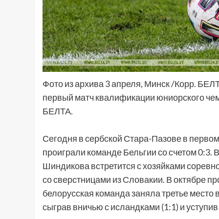
Фото из архива 3 апреля, Минск /Корр. БЕ
первый матч квалификации юниорского чем
БЕЛТА.
Сегодня в сербской Стара-Пазове в перво
проиграли команде Бельгии со счетом 0:3
Шиндикова встретится с хозяйками соревно
со сверстницами из Словакии. В октябре пр
белорусская команда заняла третье место в
сыграв вничью с исландками (1:1) и уступив 