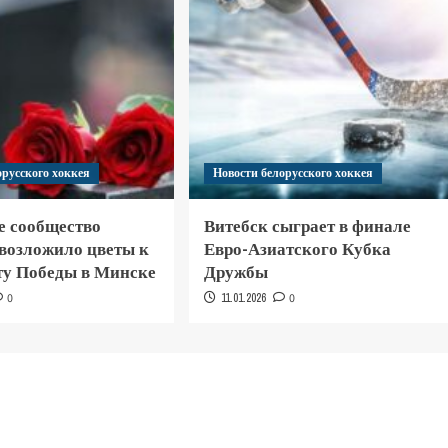
орусского хоккея
Новости белорусского хоккея
е сообщество
Витебск сыграет в финале
 возложило цветы к
Евро-Азиатского Кубка
у Победы в Минске
Дружбы
0
11.01.2026
0