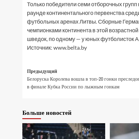
Только победители семи отборочных групп 
раунде континентального первенства среди
футбольных аренах Литвы. Сборные Герман
чемпионками континента в этой возрастной 
шведок, по одному — у юных футболисток А
Источник:
www.belta.by
Предыдущий
Белоруска Королева вошла в топ-20 гонки преследо
в финале Кубка России по лыжным гонкам
Больше новостей