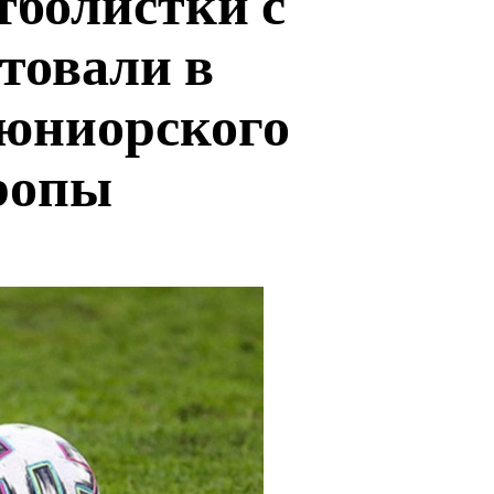
тболистки с
товали в
юниорского
ропы