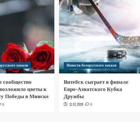
орусского хоккея
Новости белорусского хоккея
е сообщество
Витебск сыграет в финале
 возложило цветы к
Евро-Азиатского Кубка
у Победы в Минске
Дружбы
0
11.01.2026
0