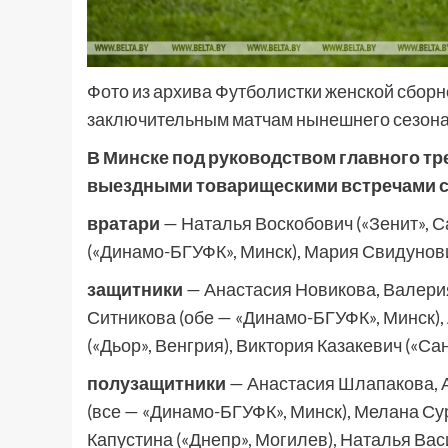
Фото из архива Футболистки женской сборн
заключительным матчам нынешнего сезона
В Минске под руководством главного т
выездными товарищескими встречами с 
вратари
— Наталья Воскобович («Зенит», С
(«Динамо-БГУФК», Минск), Мария Свидунови
защитники
— Анастасия Новикова, Валерия
Ситникова (обе — «Динамо-БГУФК», Минск),
(«Дьор», Венгрия), Виктория Казакевич («Са
полузащитники
— Анастасия Шлапакова, А
(все — «Динамо-БГУФК», Минск), Мелана Су
Капустина («Днепр», Могилев), Наталья Вас