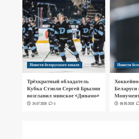
Новости белорусского хоккея
Новости бел
Трёхкратный обладатель
Хоккейно
Кубка Стэнли Сергей Брылин
Беларуси
возглавил минское «Динамо»
Монумент
24.07.2026
0
09.05.2026