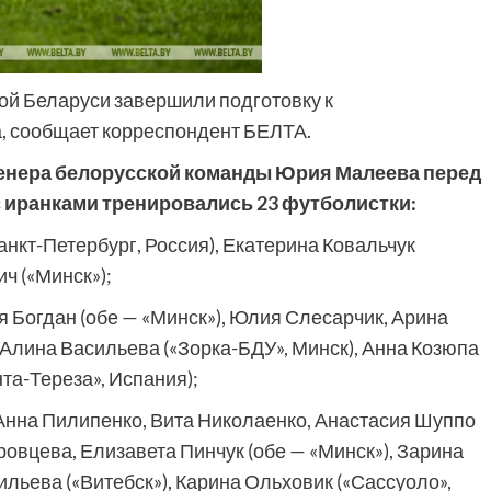
ой Беларуси завершили подготовку к
, сообщает корреспондент БЕЛТА.
ренера белорусской команды Юрия Малеева перед
иранками тренировались 23 футболистки:
анкт-Петербург, Россия), Екатерина Ковальчук
ч («Минск»);
 Богдан (обе — «Минск»), Юлия Слесарчик, Арина
 Алина Васильева («Зорка-БДУ», Минск), Анна Козюпа
нта-Тереза», Испания);
нна Пилипенко, Вита Николаенко, Анастасия Шуппо
ровцева, Елизавета Пинчук (обе — «Минск»), Зарина
ильева («Витебск»), Карина Ольховик («Сассуоло»,