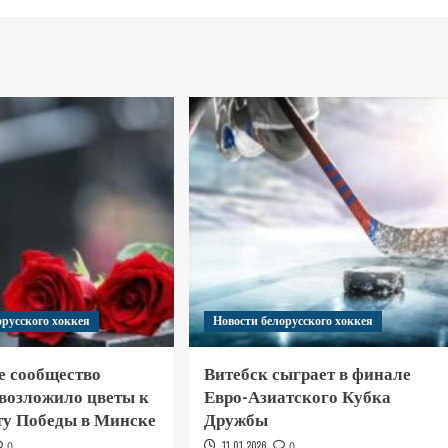
орусского хоккея
Новости белорусского хоккея
е сообщество
Витебск сыграет в финале
 возложило цветы к
Евро-Азиатского Кубка
у Победы в Минске
Дружбы
0
11.01.2026
0