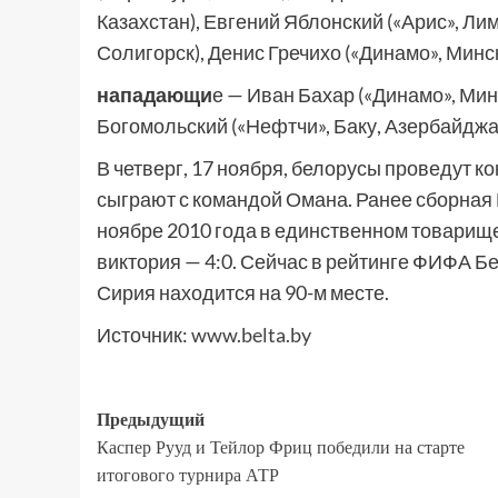
Казахстан), Евгений Яблонский («Арис», Ли
Солигорск), Денис Гречихо («Динамо», Минск
нападающи
е — Иван Бахар («Динамо», Мин
Богомольский («Нефтчи», Баку, Азербайджа
В четверг, 17 ноября, белорусы проведут к
сыграют с командой Омана. Ранее сборная Б
ноябре 2010 года в единственном товарищ
виктория — 4:0. Сейчас в рейтинге ФИФА Бе
Сирия находится на 90-м месте.
Источник:
www.belta.by
Предыдущий
Каспер Рууд и Тейлор Фриц победили на старте
итогового турнира АТР