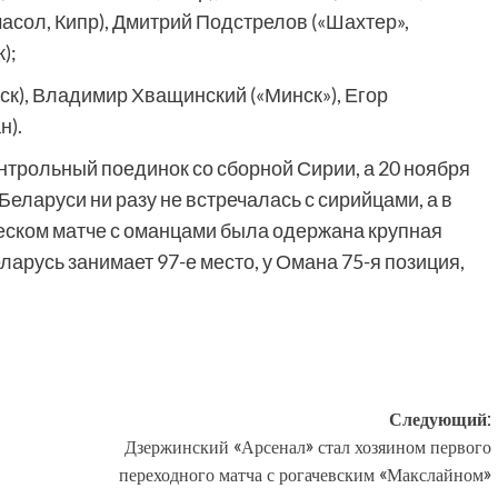
масол, Кипр), Дмитрий Подстрелов («Шахтер»,
);
ск), Владимир Хващинский («Минск»), Егор
н).
онтрольный поединок со сборной Сирии, а 20 ноября
еларуси ни разу не встречалась с сирийцами, а в
еском матче с оманцами была одержана крупная
ларусь занимает 97-е место, у Омана 75-я позиция,
Следующий:
Дзержинский «Арсенал» стал хозяином первого
переходного матча с рогачевским «Макслайном»