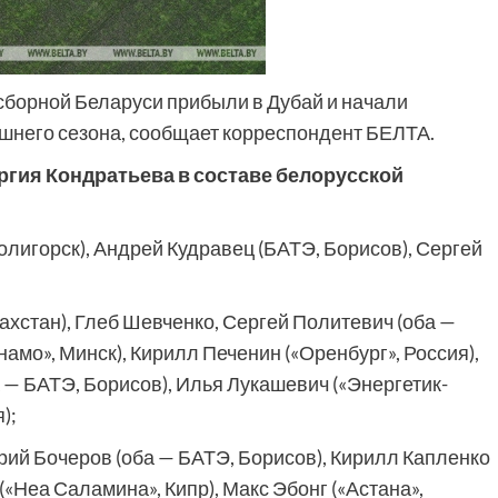
сборной Беларуси прибыли в Дубай и начали
шнего сезона, сообщает корреспондент БЕЛТА.
ргия Кондратьева в составе белорусской
лигорск), Андрей Кудравец (БАТЭ, Борисов), Сергей
ахстан), Глеб Шевченко, Сергей Политевич (оба —
амо», Минск), Кирилл Печенин («Оренбург», Россия),
— БАТЭ, Борисов), Илья Лукашевич («Энергетик-
);
ий Бочеров (оба — БАТЭ, Борисов), Кирилл Капленко
(«Неа Саламина», Кипр), Макс Эбонг («Астана»,