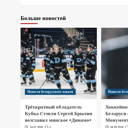
Больше новостей
Новости белорусского хоккея
Новости бел
Трёхкратный обладатель
Хоккейно
Кубка Стэнли Сергей Брылин
Беларуси
возглавил минское «Динамо»
Монумент
24.07.2026
0
09.05.2026