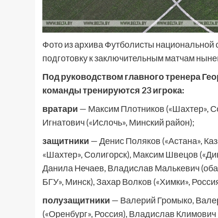
Фото из архива Футболисты национальной 
подготовку к заключительным матчам ныне
Под руководством главного тренера Гео
команды тренируются 23 игрока:
вратари
— Максим Плотников («Шахтер», Со
Игнатович («Ислочь», Минский район);
защитники
— Денис Поляков («Астана», Каз
«Шахтер», Солигорск), Максим Швецов («Дин
Данила Нечаев, Владислав Малькевич (оба 
БГУ», Минск), Захар Волков («Химки», Россия
полузащитники
— Валерий Громыко, Валер
(«Оренбург», Россия), Владислав Климович 