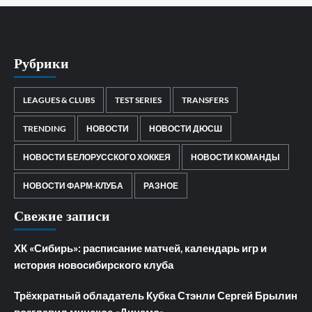
Рубрики
LEAGUES & CLUBS
TEST SERIES
TRANSFERS
TRENDING
НОВОСТИ
НОВОСТИ ДЮСШ
НОВОСТИ БЕЛОРУССКОГО ХОККЕЯ
НОВОСТИ КОМАНДЫ
НОВОСТИ ФАРМ-КЛУБА
РАЗНОЕ
Свежие записи
ХК «Сибирь»: расписание матчей, календарь игр и
история новосибирского клуба
Трёхкратный обладатель Кубка Стэнли Сергей Брылин