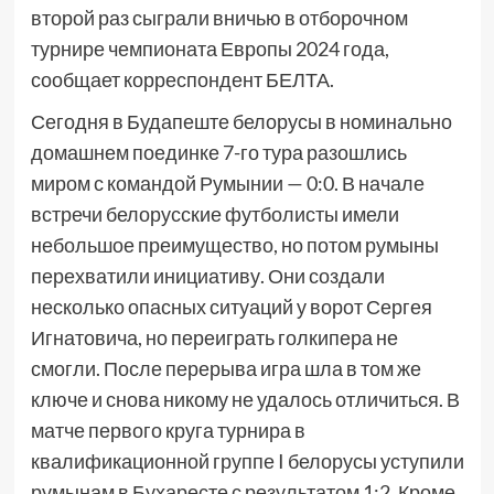
второй раз сыграли вничью в отборочном
турнире чемпионата Европы 2024 года,
сообщает корреспондент БЕЛТА.
Сегодня в Будапеште белорусы в номинально
домашнем поединке 7-го тура разошлись
миром с командой Румынии — 0:0. В начале
встречи белорусские футболисты имели
небольшое преимущество, но потом румыны
перехватили инициативу. Они создали
несколько опасных ситуаций у ворот Сергея
Игнатовича, но переиграть голкипера не
смогли. После перерыва игра шла в том же
ключе и снова никому не удалось отличиться. В
матче первого круга турнира в
квалификационной группе I белорусы уступили
румынам в Бухаресте с результатом 1:2. Кроме