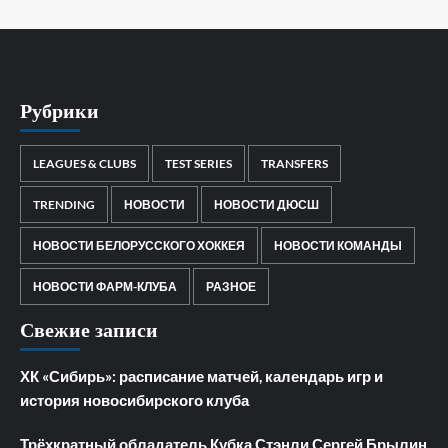
Рубрики
LEAGUES & CLUBS
TEST SERIES
TRANSFERS
TRENDING
НОВОСТИ
НОВОСТИ ДЮСШ
НОВОСТИ БЕЛОРУССКОГО ХОККЕЯ
НОВОСТИ КОМАНДЫ
НОВОСТИ ФАРМ-КЛУБА
РАЗНОЕ
Свежие записи
ХК «Сибирь»: расписание матчей, календарь игр и
история новосибирского клуба
Трёхкратный обладатель Кубка Стэнли Сергей Брылин