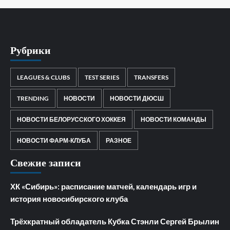
Рубрики
LEAGUES & CLUBS
TEST SERIES
TRANSFERS
TRENDING
НОВОСТИ
НОВОСТИ ДЮСШ
НОВОСТИ БЕЛОРУССКОГО ХОККЕЯ
НОВОСТИ КОМАНДЫ
НОВОСТИ ФАРМ-КЛУБА
РАЗНОЕ
Свежие записи
ХК «Сибирь»: расписание матчей, календарь игр и
история новосибирского клуба
Трёхкратный обладатель Кубка Стэнли Сергей Брылин