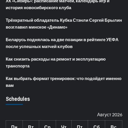
ХК «Сибирь»: расписание матчей, календарь игр и
история новосибирского клуба
Трёхкратный обладатель Кубка Стэнли Сергей Брылин
возглавил минское «Динамо»
Беларусь поднялась на две позиции в рейтинге УЕФА
после успешных матчей клубов
Как снизить расходы на ремонт и эксплуатацию
транспорта
Как выбрать формат тренировок: что подойдет именно
вам
Schedules
Август 2026
Пн
Вт
Ср
Чт
Пт
Сб
Вс