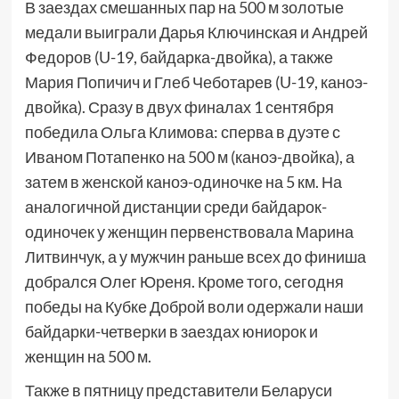
В заездах смешанных пар на 500 м золотые
медали выиграли Дарья Ключинская и Андрей
Федоров (U-19, байдарка-двойка), а также
Мария Попичич и Глеб Чеботарев (U-19, каноэ-
двойка). Сразу в двух финалах 1 сентября
победила Ольга Климова: сперва в дуэте с
Иваном Потапенко на 500 м (каноэ-двойка), а
затем в женской каноэ-одиночке на 5 км. На
аналогичной дистанции среди байдарок-
одиночек у женщин первенствовала Марина
Литвинчук, а у мужчин раньше всех до финиша
добрался Олег Юреня. Кроме того, сегодня
победы на Кубке Доброй воли одержали наши
байдарки-четверки в заездах юниорок и
женщин на 500 м.
Также в пятницу представители Беларуси