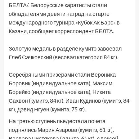
БЕЛТА/. Белорусские каратисты стали
обладателями девяти наград на старте
международного турнира «Кубок Ак Барс» в
Казани, сообщает корреспондент БЕЛТА.
Золотую медаль в разделе кумитэ завоевал
Глеб Сачковский (весовая категория 84 кг).
Серебряными призерами стали Вероника
Боровик (индивидуальное ката), Максим
Борейко (индивидуальное ката), Никита
Сахвон (кумитэ, 84 кг), Иван Кудинов (кумитэ, 84
кг), Дэвид Нгуен (кумитэ, 75 кг).
На третью ступень пьедестала почета
поднялись Мария Азарова (кумитэ, 61 кг),
Варвара Чистякова (кумитэ, 61 кг), Алексей