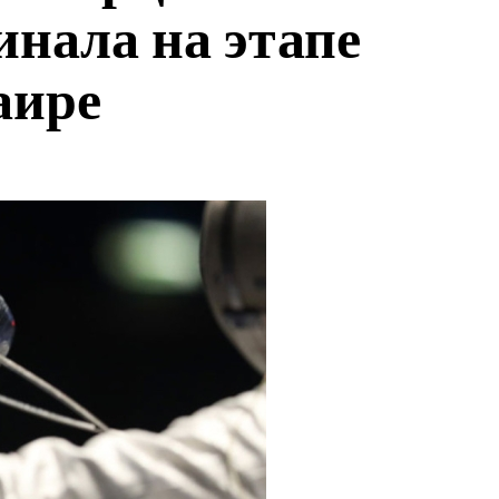
инала на этапе
аире