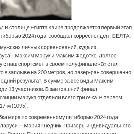
А/. В столице Египта Каире продолжается первый этап
тиборью 2024 года, сообщает корреспондент БЕЛТА.
мужских личных соревнований, куда из
руса – Максим Марук и Максим Федотко. Долгое
к: наш спортсмен в своем полуфинале «В» стал
о в заплыве на 200 метров, но лазер-ран совершенно
ледний результат. В сумме за все виды Максим
еди 18 участников. В завтрашний финал
озиции Марука отделили всего три очка. В первом
7-м (1095).
убка мира по современному пятиборью 2024 года
еларуси — Мария Гнедчик. Призеры индивидуального
оту. Всего в Египте нашу команду представляли