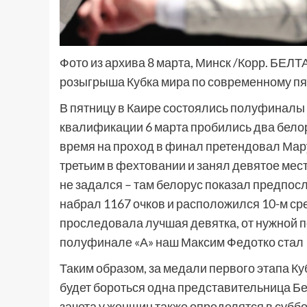
Фото из архива 8 марта, Минск /Корр. БЕЛТ
розыгрыша Кубка мира по современному пя
В пятницу в Каире состоялись полуфиналы 
квалификации 6 марта пробились два бело
время на проход в финал претендовал Мару
третьим в фехтовании и занял девятое мест
не задался – там белорус показал предпос
набрал 1167 очков и расположился 10-м ср
проследовала лучшая девятка, от нужной п
полуфинале «А» наш Максим Федотко стал 1
Таким образом, за медали первого этапа К
будет бороться одна представительница Б
зачета у женщин также определятся в субб