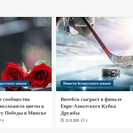
орусского хоккея
Новости белорусского хоккея
е сообщество
Витебск сыграет в финале
 возложило цветы к
Евро-Азиатского Кубка
у Победы в Минске
Дружбы
0
11.01.2026
0