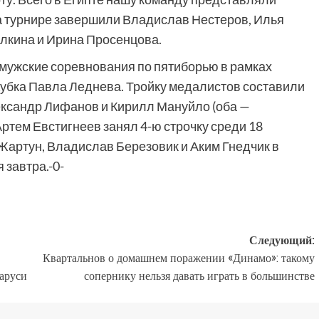
а турнире завершили Владислав Нестеров, Илья
илкина и Ирина Просенцова.
 мужские соревнования по пятиборью в рамках
Кубка Павла Леднева. Тройку медалистов составили
ександр Лифанов и Кирилл Мануйло (оба —
ртем Евстигнеев занял 4-ю строчку среди 18
Жартун, Владислав Березовик и Аким Гнедчик в
 завтра.-0-
Следующий:
Квартальнов о домашнем поражении «Динамо»: такому
ларуси
сопернику нельзя давать играть в большинстве