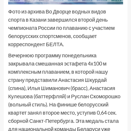
Фото из архива Во Дворце водных видов
спорта в Казани завершился второй день
чемпионата России по плаванию с участием
белорусских спортсменов, сообщает
корреспондент БЕЛТА.
Вечернюю программу понедельника
закрывала смешанная эстафета 4х100 м
комплексным плаванием, в которой нашу
страну представили Анастасия Шкурдай
(спина), Илья Шиманович (брасс), Анастасия
Кулешова (баттерфляй) и Руслан Скоморошко
(вольный стиль). На финише белорусский
квартет занял второе место, уступив 0,64 сек.
сборной Санкт-Петербурга. Эта медаль стала
для национальной команды Беларуси уже