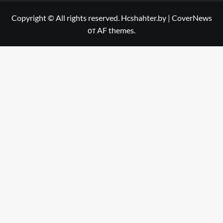
Copyright © All rights reserved. Hcshahter.by
|
CoverNews
от AF themes.