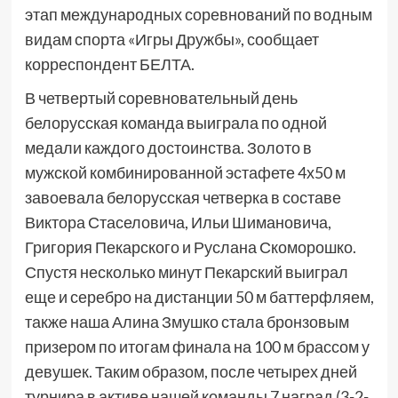
этап международных соревнований по водным
видам спорта «Игры Дружбы», сообщает
корреспондент БЕЛТА.
В четвертый соревновательный день
белорусская команда выиграла по одной
медали каждого достоинства. Золото в
мужской комбинированной эстафете 4х50 м
завоевала белорусская четверка в составе
Виктора Стаселовича, Ильи Шимановича,
Григория Пекарского и Руслана Скоморошко.
Спустя несколько минут Пекарский выиграл
еще и серебро на дистанции 50 м баттерфляем,
также наша Алина Змушко стала бронзовым
призером по итогам финала на 100 м брассом у
девушек. Таким образом, после четырех дней
турнира в активе нашей команды 7 наград (3-2-