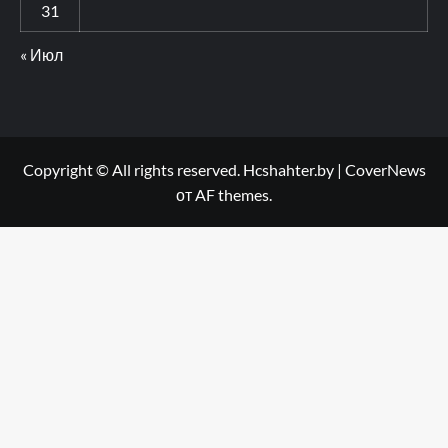
31
« Июл
Copyright © All rights reserved. Hcshahter.by
|
CoverNews
от AF themes.