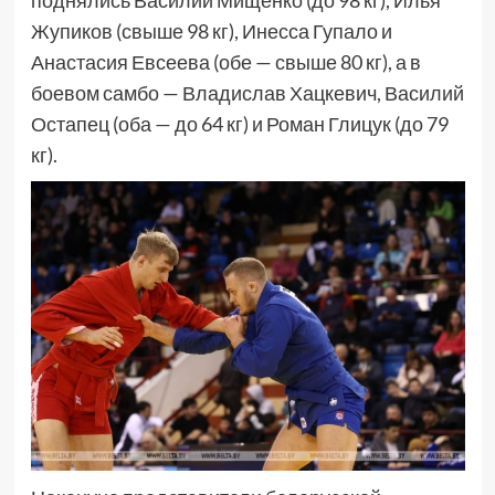
поднялись Василий Мищенко (до 98 кг), Илья
Жупиков (свыше 98 кг), Инесса Гупало и
Анастасия Евсеева (обе — свыше 80 кг), а в
боевом самбо — Владислав Хацкевич, Василий
Остапец (оба — до 64 кг) и Роман Глицук (до 79
кг).