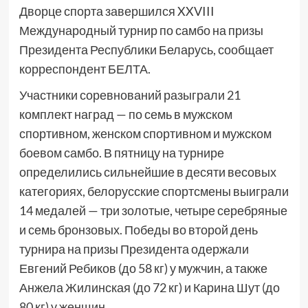
Дворце спорта завершился XXVIII
Международный турнир по самбо на призы
Президента Республики Беларусь, сообщает
корреспондент БЕЛТА.
Участники соревнований разыграли 21
комплект наград — по семь в мужском
спортивном, женском спортивном и мужском
боевом самбо. В пятницу на турнире
определились сильнейшие в десяти весовых
категориях, белорусские спортсмены выиграли
14 медалей — три золотые, четыре серебряные
и семь бронзовых. Победы во второй день
турнира на призы Президента одержали
Евгений Ребиков (до 58 кг) у мужчин, а также
Анжела Жилинская (до 72 кг) и Карина Шут (до
80 кг) у женщин.