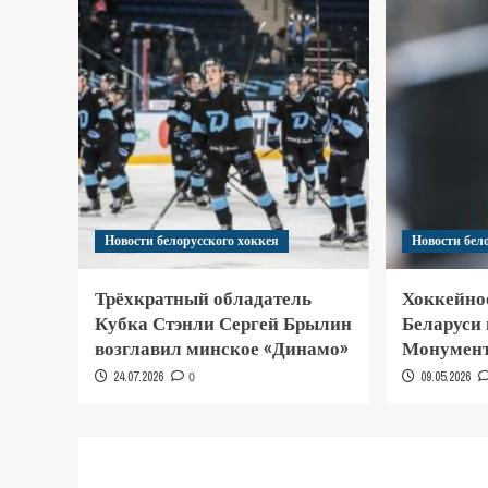
Новости белорусского хоккея
Новости бел
Трёхкратный обладатель
Хоккейно
Кубка Стэнли Сергей Брылин
Беларуси
возглавил минское «Динамо»
Монумент
24.07.2026
0
09.05.2026