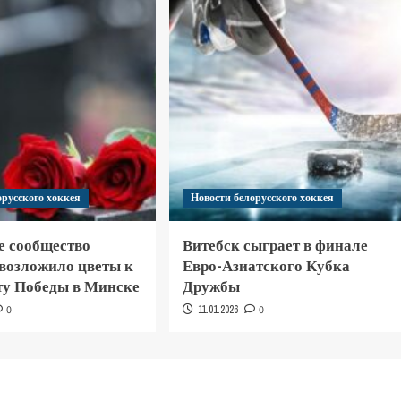
орусского хоккея
Новости белорусского хоккея
е сообщество
Витебск сыграет в финале
 возложило цветы к
Евро-Азиатского Кубка
у Победы в Минске
Дружбы
0
11.01.2026
0