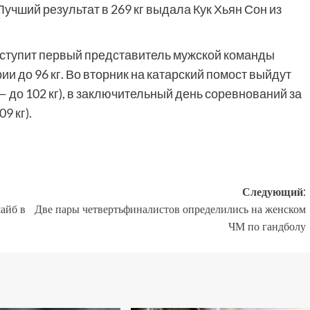
учший результат в 269 кг выдала Кук Хьян Сон из
 выступит первый представитель мужской команды
и до 96 кг. Во вторник на катарский помост выйдут
 до 102 кг), в заключительный день соревнований за
9 кг).
Следующий:
айб в
Две пары четвертьфиналистов определились на женском
ЧМ по гандболу