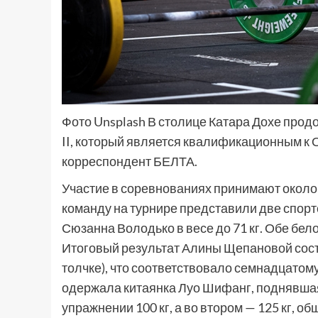
Фото Unsplash В столице Катара Дохе продо
II, который является квалификационным к
корреспондент БЕЛТА.
Участие в соревнованиях принимают около 
команду на турнире представили две спорт
Сюзанна Володько в весе до 71 кг. Обе бел
Итоговый результат Алины Щепановой состав
толчке), что соответствовало семнадцатому 
одержала китаянка Луо Шифанг, поднявшая 
упражнении 100 кг, а во втором — 125 кг, 