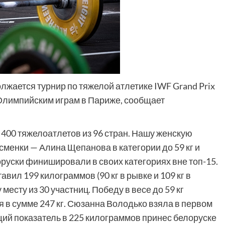
лжается турнир по тяжелой атлетике IWF Grand Prix
 Олимпийским играм в Париже, сообщает
400 тяжелоатлетов из 96 стран. Нашу женскую
сменки — Алина Щепанова в категории до 59 кг и
оруски финишировали в своих категориях вне топ-15.
ил 199 килограммов (90 кг в рывке и 109 кг в
месту из 30 участниц. Победу в весе до 59 кг
в сумме 247 кг. Сюзанна Володько взяла в первом
общий показатель в 225 килограммов принес белоруске