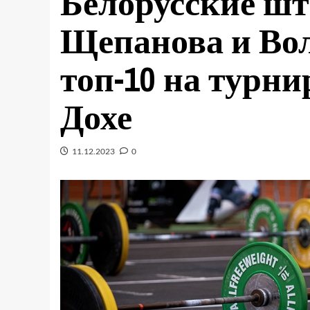
Белорусские ш
Щепанова и Вол
топ-10 на турни
Дохе
11.12.2023
0