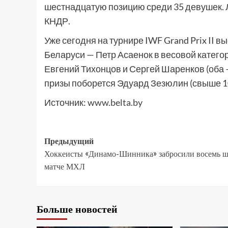
шестнадцатую позицию среди 35 девушек. Л
КНДР.
Уже сегодня на турнире IWF Grand Prix II
Беларуси — Петр Асаенок в весовой категори
Евгений Тихонцов и Сергей Шаренков (оба —
призы поборется Эдуард Зезюлин (свыше 10
Источник:
www.belta.by
Предыдущий
Хоккеисты «Динамо-Шинника» забросили восемь ш
матче МХЛ
Больше новостей