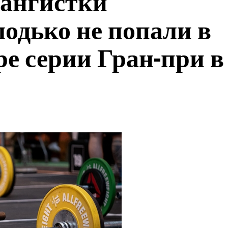
тангистки
одько не попали в
ре серии Гран-при в