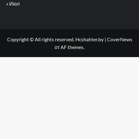
« Июл
Copyright © All rights reserved. Hcshahter.by
|
CoverNews
от AF themes.