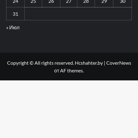
24
25
26
27
28
29
30
31
« Июл
Copyright © All rights reserved. Hcshahter.by
|
CoverNews
от AF themes.