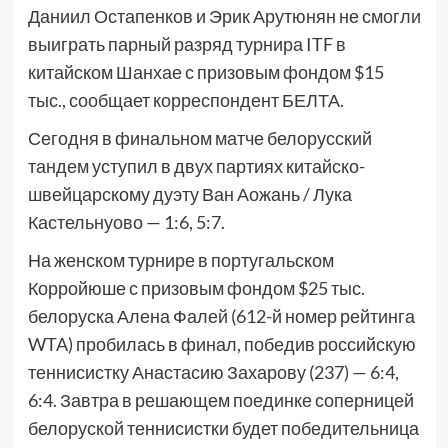
Даниил Остапенков и Эрик Арутюнян не смогли
выиграть парный разряд турнира ITF в
китайском Шанхае с призовым фондом $15
тыс., сообщает корреспондент БЕЛТА.
Сегодня в финальном матче белорусский
тандем уступил в двух партиях китайско-
швейцарскому дуэту Ван Аожань / Лука
Кастельнуово — 1:6, 5:7.
На женском турнире в португальском
Корройюше с призовым фондом $25 тыс.
белоруска Алена Фалей (612-й номер рейтинга
WTA) пробилась в финал, победив российскую
теннисистку Анастасию Захарову (237) — 6:4,
6:4. Завтра в решающем поединке соперницей
белоруской теннисистки будет победительница