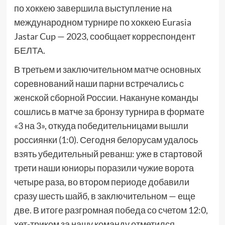
по хоккею завершила выступление на
международном турнире по хоккею Eurasia
Jastar Cup — 2023, сообщает корреспондент
БЕЛТА.
В третьем и заключительном матче основных
соревнований наши парни встречались с
женской сборной России. Накануне команды
сошлись в матче за бронзу турнира в формате
«3 на 3», откуда победительницами вышли
россиянки (1:0). Сегодня белорусам удалось
взять убедительный реванш: уже в стартовой
трети наши юниоры поразили чужие ворота
четыре раза, во втором периоде добавили
сразу шесть шайб, в заключительном — еще
две. В итоге разгромная победа со счетом 12:0,
хет-триком за нашу команду отметился