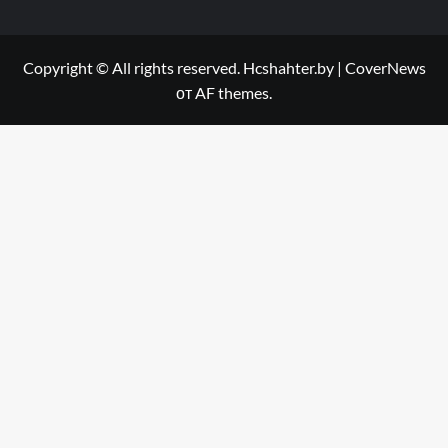
Copyright © All rights reserved. Hcshahter.by
|
CoverNews
от AF themes.