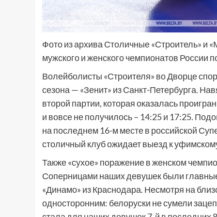
Фото из архива Столичные «Строитель» и 
мужского и женского чемпионатов России 
Волейболисты «Строителя» во Дворце спор
сезона — «Зенит» из Санкт-Петербурга. На
второй партии, которая оказалась проигранн
и вовсе не получилось – 14:25 и 17:25. По
на последнем 16-м месте в российской Супе
столичный клуб ожидает выезд к уфимском
Также «сухое» поражение в женском чемпи
Соперницами наших девушек были главные 
«Динамо» из Краснодара. Несмотря на близ
односторонним: белоруски не сумели зацепит
стала для наших девушек 7-й в последних 8