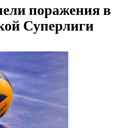
пели поражения в
кой Суперлиги