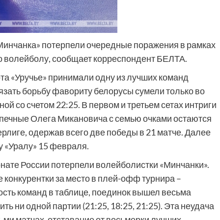
«Минчанка» потерпели очередные поражения в рамках
по волейболу, сообщает корреспондент БЕЛТА.
та «Уручье» принимали одну из лучших команд
вязать борьбу фавориту белорусы сумели только во
ой со счетом 22:25. В первом и третьем сетах интриги
допечные Олега Микановича с семью очками остаются
рлиге, одержав всего две победы в 21 матче. Далее
у «Уралу» 15 февраля.
онате России потерпели волейболистки «Минчанки».
конкурентки за место в плей-офф турнира –
ость команд в таблице, поединок вышел весьма
ь ни одной партии (21:25, 18:25, 21:25). Эта неудача
-ми матчах, отставание от восьмерки лучших