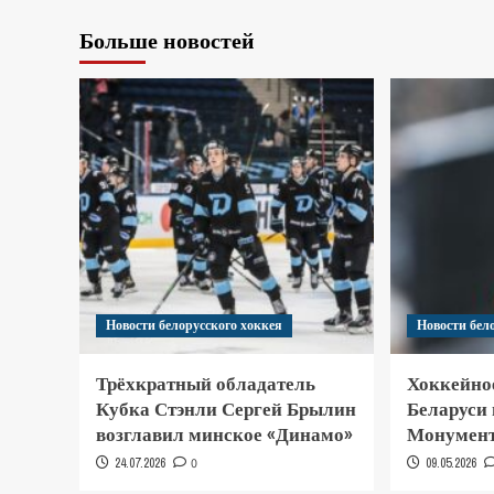
Больше новостей
Новости белорусского хоккея
Новости бел
Трёхкратный обладатель
Хоккейно
Кубка Стэнли Сергей Брылин
Беларуси
возглавил минское «Динамо»
Монумент
24.07.2026
0
09.05.2026