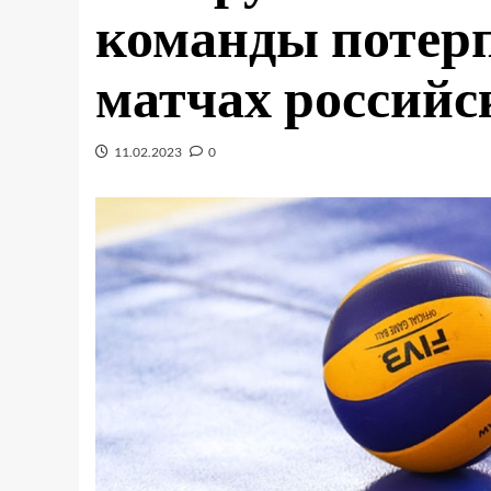
команды потер
матчах российс
11.02.2023
0