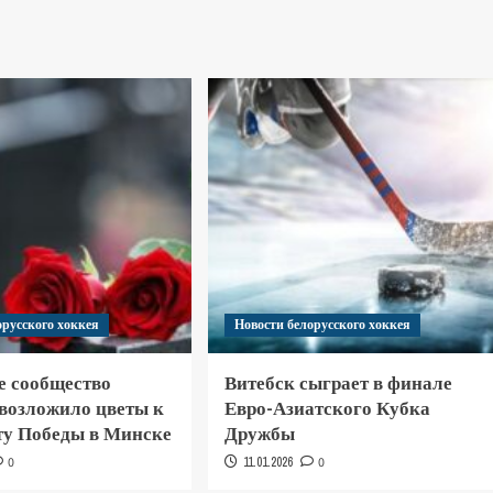
орусского хоккея
Новости белорусского хоккея
е сообщество
Витебск сыграет в финале
 возложило цветы к
Евро-Азиатского Кубка
у Победы в Минске
Дружбы
0
11.01.2026
0