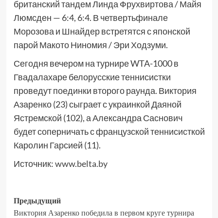
британский тандем Линда Фрухвиртова / Майя
Люмсден — 6:4, 6:4. В четвертьфинале
Морозова и Шнайдер встретятся с японской
парой Макото Ниномия / Эри Ходзуми.
Сегодня вечером на турнире WTA-1000 в
Гвадалахаре белорусские теннисистки
проведут поединки второго раунда. Виктория
Азаренко (23) сыграет с украинкой Даяной
Ястремской (102), а Александра Саснович
будет соперничать с французской теннисисткой
Каролин Гарсией (11).
Источник:
www.belta.by
Предыдущий
Виктория Азаренко победила в первом круге турнира