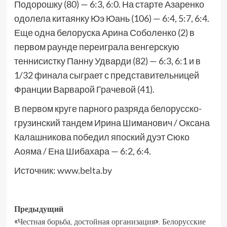
Подорошку (80) — 6:3, 6:0. На старте Азаренко
одолела китаянку Юэ Юань (106) — 6:4, 5:7, 6:4.
Еще одна белоруска Арина Соболенко (2) в
первом раунде переиграла венгерскую
теннисистку Панну Удварди (82) — 6:3, 6:1 и в
1/32 финала сыграет с представительницей
Франции Варварой Грачевой (41).
В первом круге парного разряда белорусско-
грузинский тандем Ирина Шиманович / Оксана
Калашникова победил япоский дуэт Сюко
Аояма / Ена Шибахара — 6:2, 6:4.
Источник:
www.belta.by
Предыдущий
«Честная борьба, достойная организация». Белорусские