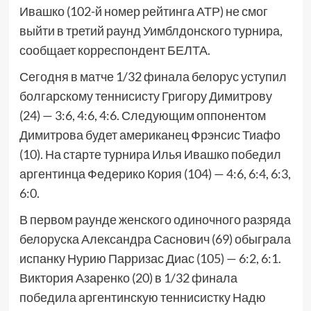
Ивашко (102-й номер рейтинга АТР) не смог
выйти в третий раунд Уимблдонского турнира,
сообщает корреспондент БЕЛТА.
Сегодня в матче 1/32 финала белорус уступил
болгарскому теннисисту Григору Димитрову
(24) — 3:6, 4:6, 4:6. Следующим оппонентом
Димитрова будет американец Фрэнсис Тиафо
(10). На старте турнира Илья Ивашко победил
аргентинца Федерико Кория (104) — 4:6, 6:4, 6:3,
6:0.
В первом раунде женского одиночного разряда
белоруска Александра Саснович (69) обыграла
испанку Нурию Парризас Диас (105) — 6:2, 6:1.
Виктория Азаренко (20) в 1/32 финала
победила аргентинскую теннисистку Надю