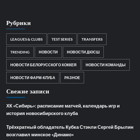
Рубрики
LEAGUES & CLUBS
TEST SERIES
TRANSFERS
TRENDING
НОВОСТИ
НОВОСТИ ДЮСШ
НОВОСТИ БЕЛОРУССКОГО ХОККЕЯ
НОВОСТИ КОМАНДЫ
НОВОСТИ ФАРМ-КЛУБА
РАЗНОЕ
Свежие записи
ХК «Сибирь»: расписание матчей, календарь игр и
история новосибирского клуба
Трёхкратный обладатель Кубка Стэнли Сергей Брылин
возглавил минское «Динамо»