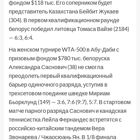
фондом $118 тыс. Его соперником будет
представитель Казахстана Бейбит Жукаев
(304). В первом квалификационном раунде
белорус победил литовца Томаса Вайзе (2184)
— 6:3, 6:4.
На женском турнире WTA-500 в Абу-Даби с
призовым фондом $780 тыс. белоруска
Александра Саснович (38) не смогла
преодолеть первый квалификационный
барьер одиночного разряда, уступив в
трехсетовом поединке шведке Мириам
Бьорклунд (149) — 3:6, 7:6 (9:7), 5:7. В стартовом
матче парного разряда Саснович и канадская
теннисистка Лейла Фернандес встретятся с
российско-китайским тандемом Вера
Звонарева / Чжаосюань Ян. В 1/8 финала