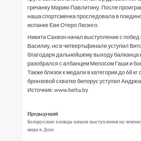
гречанку Марию Павлитину. После проигр
наша спортсменка проследовала в поединок
испанке Еве Отеро Люэнго.
Никита Сахвон начал выступление с побед
Василиу, но в четвертьфинале уступил Ви
благодаря дальнейшему выходу балканца в
разобрался с албанцем Мелосом Гаши и бо
Также близок к медали в категории до 68 кг
бронзовой схватке белорус уступил Андреас
Источник:
www.belta.by
Предыдущий
Белорусские пловцы начали выступления на чемпи
мира в Дохе