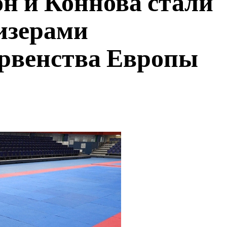
н и Коннова стали
изерами
ервенства Европы