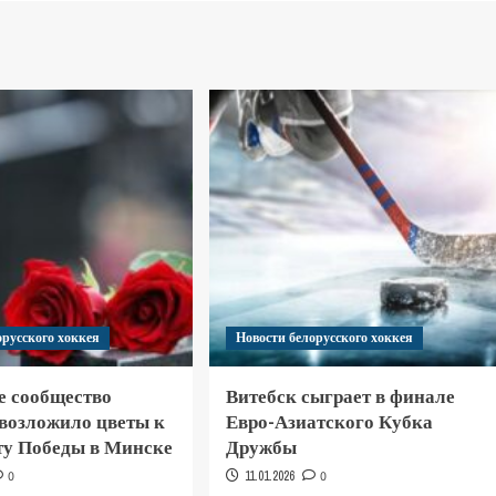
орусского хоккея
Новости белорусского хоккея
е сообщество
Витебск сыграет в финале
 возложило цветы к
Евро-Азиатского Кубка
у Победы в Минске
Дружбы
0
11.01.2026
0