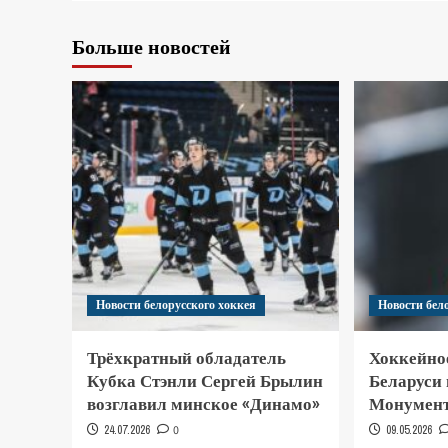
Больше новостей
Новости белорусского хоккея
Новости бел
Трёхкратный обладатель
Хоккейно
Кубка Стэнли Сергей Брылин
Беларуси
возглавил минское «Динамо»
Монумент
24.07.2026
0
09.05.2026