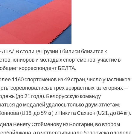
ЕЛТА/. В столице Грузии Тбилиси близится к
тов, юниоров и молодых спортсменов, участие в
ообщает корреспондент БЕЛТА.
лее 1160 спортсменов из 49 стран, число участников
исты соревновались в трех возрастных категориях —
олодежь (до 21 года). Белорусскую команду
раться до медалей удалось только двум атлетам:
ова (U18, до 59 кг) и Никита Сахвон (U21, до 84 кг).
дила Венету Стойменову из Болгарии, во втором
зербайджана, а в четвертьфинале белоруска одолела