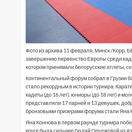
Фото из архива 11 февраля, Минск /Корр. Б
завершению первенство Европы среди каде
котором принимали белорусские атлеты, с
Континентальный форум собрал в Грузии бо
стало рекордным в истории турнира. Карат
кадеты (до 16 лет), юниоры (до 18 лет) и м
представляли 17 парней и 13 девушек, доб
бронзовыми призерами форума стали Яна Конн
Яна Коннова в первом раунде турнира побе
круге была сильнее Гюлай Оруджовой из А