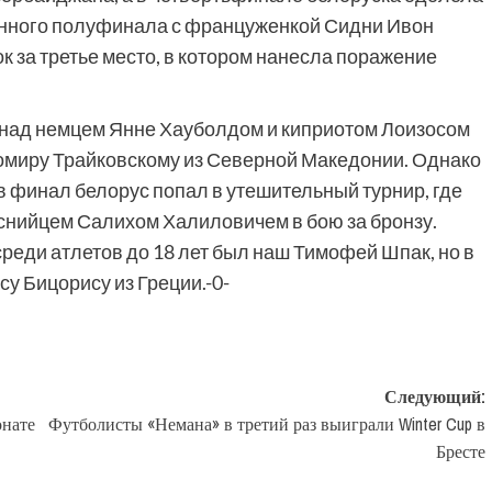
анного полуфинала с француженкой Сидни Ивон
 за третье место, в котором нанесла поражение
 над немцем Янне Хауболдом и киприотом Лоизосом
томиру Трайковскому из Северной Македонии. Однако
 финал белорус попал в утешительный турнир, где
снийцем Салихом Халиловичем в бою за бронзу.
 среди атлетов до 18 лет был наш Тимофей Шпак, но в
у Бицорису из Греции.-0-
Следующий:
онате
Футболисты «Немана» в третий раз выиграли Winter Cup в
Бресте