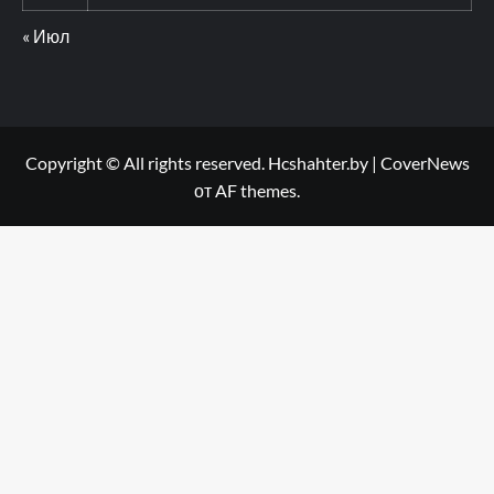
« Июл
Copyright © All rights reserved. Hcshahter.by
|
CoverNews
от AF themes.