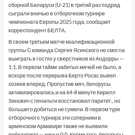
сборной Беларуси (U-21) в третий раз подряд
сыграли вничью в отборочном турнире
чемпионата Европы 2025 года, сообщает
корреспондент БЕЛТА.
В своем третьем матче квалификационной
группы G команда Сергея Ясинского не смогла
выиграть в гостях у сверстников из Андорры —
1:1. В первом тайме забитых мячей не было, а
вскоре после перерыва Берто Росас вывел
хозяев вперед. Пропустив мяч, белорусы
активизировались и на 64-й минуте Кирилл
Зинович с пенальти восстановил паритет., но
большего добиться не сумели. В первом туре
отборочного турнира эти соперники в
армянском Армавире также не выявили
победителя — ничья 0:0. Кроме того, белорусы