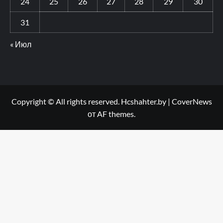
24
25
26
27
28
29
30
31
« Июл
Copyright © All rights reserved. Hcshahter.by
|
CoverNews
от AF themes.