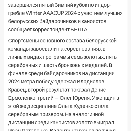
завершился пятый Зимний кубок по индор-
гребле Winter AAACUP 2024 с участием лучших
белорусских байдарочников и каноистов,
сообщает корреспондент БЕЛТА.
Спортсмены основного состава белорусской
команды завоевали на соревнованиях в
личных видах программы семь золотых, пять
серебряных и шесть бронзовых медалей. В
финале среди байдарочников на дистанции
2024 метра победу одержал Владислав
Кравец, второй результат показал Денис
Ермоленко, третий — Олег Юреня. У женщин в
этой же дисциплине Ольга Худенко стала
серебряным призером. На аналогичной
дистанции среди каноистов золото выиграл
Иван Потапенко, Валентин Тихонов получил