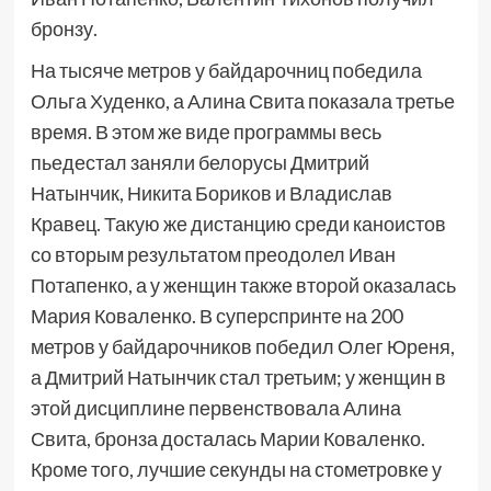
бронзу.
На тысяче метров у байдарочниц победила
Ольга Худенко, а Алина Свита показала третье
время. В этом же виде программы весь
пьедестал заняли белорусы Дмитрий
Натынчик, Никита Бориков и Владислав
Кравец. Такую же дистанцию среди каноистов
со вторым результатом преодолел Иван
Потапенко, а у женщин также второй оказалась
Мария Коваленко. В суперспринте на 200
метров у байдарочников победил Олег Юреня,
а Дмитрий Натынчик стал третьим; у женщин в
этой дисциплине первенствовала Алина
Свита, бронза досталась Марии Коваленко.
Кроме того, лучшие секунды на стометровке у