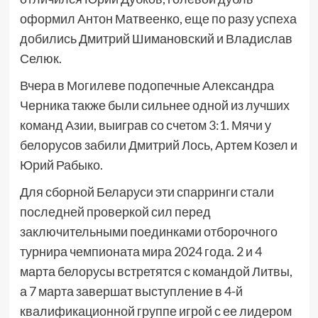
оформил Антон Матвеенко, еще по разу успеха
добились Дмитрий Шимановский и Владислав
Селюк.
Вчера в Могилеве подопечные Александра
Черника также были сильнее одной из лучших
команд Азии, выиграв со счетом 3:1. Мячи у
белорусов забили Дмитрий Лось, Артем Козел и
Юрий Рабыко.
Для сборной Беларуси эти спарринги стали
последней проверкой сил перед
заключительными поединками отборочного
турнира чемпионата мира 2024 года. 2 и 4
марта белорусы встретятся с командой Литвы,
а 7 марта завершат выступление в 4-й
квалификационной группе игрой с ее лидером