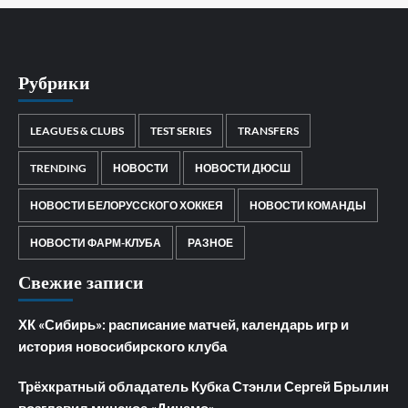
Рубрики
LEAGUES & CLUBS
TEST SERIES
TRANSFERS
TRENDING
НОВОСТИ
НОВОСТИ ДЮСШ
НОВОСТИ БЕЛОРУССКОГО ХОККЕЯ
НОВОСТИ КОМАНДЫ
НОВОСТИ ФАРМ-КЛУБА
РАЗНОЕ
Свежие записи
ХК «Сибирь»: расписание матчей, календарь игр и
история новосибирского клуба
Трёхкратный обладатель Кубка Стэнли Сергей Брылин