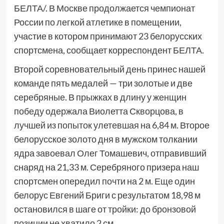
БЕЛТА/. В Москве продолжается чемпионат
России по легкой атлетике в помещении,
участие в котором принимают 23 белорусских
спортсмена, сообщает корреспондент БЕЛТА.
Второй соревновательный день принес нашей
команде пять медалей — три золотые и две
серебряные. В прыжках в длину у женщин
победу одержала Виолетта Скворцова, в
лучшей из попыток улетевшая на 6,84 м. Второе
белорусское золото дня в мужском толкании
ядра завоевал Олег Томашевич, отправивший
снаряд на 21,33 м. Серебряного призера наш
спортсмен опередил почти на 2 м. Еще один
белорус Евгений Бриги с результатом 18,98 м
остановился в шаге от тройки: до бронзовой
позиции не хватило 2 см.