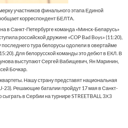
ьмерку участников финального этапа Единой
сообщает корреспондент БЕЛТА.
она в Санкт-Петербурге команда «Минск-Беларусь»
тупила российской дружине «COP Bad Boys» (11:20),
ду последнего тура белорусы одолели в овертайме
15:20). Для белорусской команды это дебют в ЕКЛ. В
тунова выступают Сергей Вабищевич, Ян Маринин,
сей Бочкар.
 квартеты. Нашу страну представят национальная
-23). Решающие баталии пройдут 17 мая в Санкт-
о сыграть в Сербии на турнире STREETBALL 3Х3