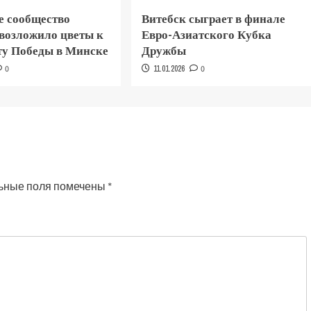
е сообщество
Витебск сыграет в финале
 возложило цветы к
Евро-Азиатского Кубка
у Победы в Минске
Дружбы
0
11.01.2026
0
ьные поля помечены
*