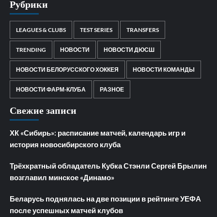
Рубрики
LEAGUES & CLUBS
TEST SERIES
TRANSFERS
TRENDING
НОВОСТИ
НОВОСТИ ДЮСШ
НОВОСТИ БЕЛОРУССКОГО ХОККЕЯ
НОВОСТИ КОМАНДЫ
НОВОСТИ ФАРМ-КЛУБА
РАЗНОЕ
Свежие записи
ХК «Сибирь»: расписание матчей, календарь игр и
история новосибирского клуба
Трёхкратный обладатель Кубка Стэнли Сергей Брылин
возглавил минское «Динамо»
Беларусь поднялась на две позиции в рейтинге УЕФА
после успешных матчей клубов