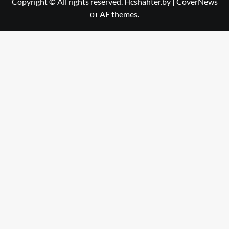
Copyright © All rights reserved. Hcshahter.by
|
CoverNews
от AF themes.