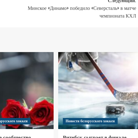
Следующий:
Минское «Динамо» победило «Северсталь» в матче
чемпионата КХЛ
орусского хоккея
Новости белорусского хоккея
е сообщество
Витебск сыграет в финале