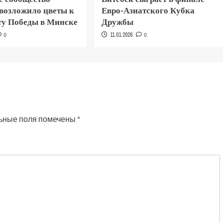
 возложило цветы к
Евро-Азиатского Кубка
у Победы в Минске
Дружбы
0
11.01.2026
0
ьные поля помечены
*