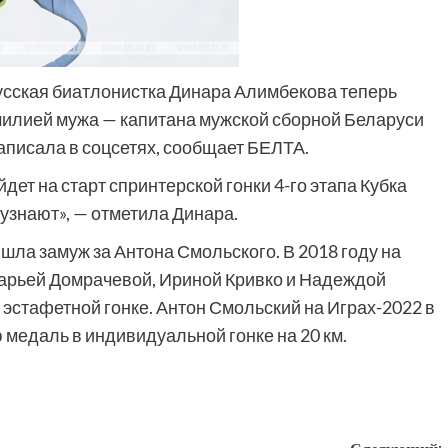
усская биатлонистка Динара Алимбекова теперь
милией мужа — капитана мужской сборной Беларуси
аписала в соцсетях, сообщает БЕЛТА.
йдет на старт спринтерской гонки 4-го этапа Кубка
узнают», — отметила Динара.
шла замуж за Антона Смольского. В 2018 году на
арьей Домрачевой, Ириной Кривко и Надеждой
эстафетной гонке. Антон Смольский на Играх-2022 в
медаль в индивидуальной гонке на 20 км.