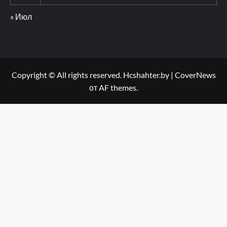
« Июл
Copyright © All rights reserved. Hcshahter.by
|
CoverNews
от AF themes.