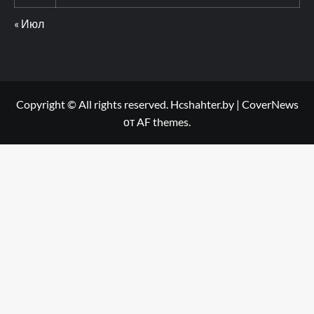
« Июл
Copyright © All rights reserved. Hcshahter.by
|
CoverNews
от AF themes.