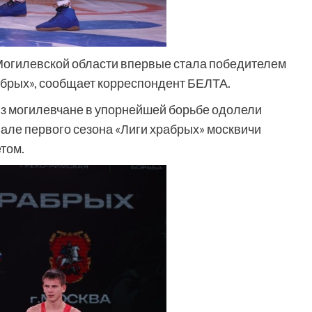
 Могилевской области впервые стала победителем
абрых», сообщает корреспондент БЕЛТА.
з могилевчане в упорнейшей борьбе одолели
нале первого сезона «Лиги храбрых» москвичи
том.