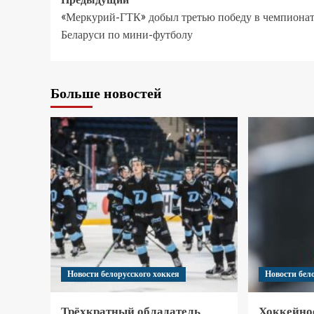
«Меркурий-ГТК» добыл третью победу в чемпиона
Беларуси по мини-футболу
Больше новостей
Новости белорусского хоккея
Новости бел
Трёхкратный обладатель
Хоккейно