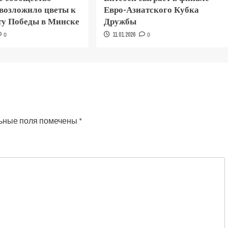
 возложило цветы к
Евро-Азиатского Кубка
у Победы в Минске
Дружбы
0
11.01.2026
0
ьные поля помечены
*