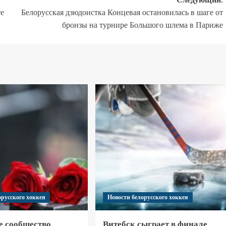
те
Белорусская дзюдоистка Концевая остановилась в шаге от
бронзы на турнире Большого шлема в Париже
орусского хоккея
Новости белорусского хоккея
е сообщество
Витебск сыграет в финале