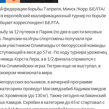
й федерации борьбы 7 апреля, Минск /Корр. БЕЛТА/.
ся европейский квалификационный турнир по борьбе
ообщает корреспондент БЕЛТА.
бу за 12 путевок в Париж (по две в шести весовых
я. Лицензии на Игры спортсмены получали при
ым участником Олимпиады от белорусской команды
тупающий в весе до 57 кг. По ходу турнира уроженец
немца Хорста Лера, а в 1/2 финала справился с
На Олимпийских играх Тютрин еще не выступал, в
ризером чемпионата мира.
белорусских вольников, в вечерней программе
 категориях проведут Магомедхабиб Кадимагомедов
енис Хроменков (до 130 кг). Также сегодня на бакинский
 Хамцов. Скрябин в категории до 65 кг стартовал с