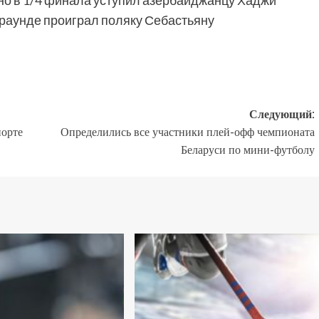
но в 1/4 финала уступил азербайджанцу Хаджи
е раунде проиграл поляку Себастьяну
Следующий:
порте
Определились все участники плей-офф чемпионата
Беларуси по мини-футболу