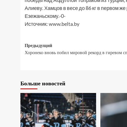
победы над Абдуллой Топраком из Турции, 
Алиеву. Хамцов в весе до 86 кг в первом ж
Езежаньскому.-0-
Источник:
www.belta.by
Предыдущий
Хоронеко вновь побил мировой рекорд в гиревом с
Больше новостей