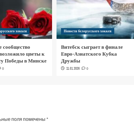
орусского хоккея
Новости белорусского хоккея
е сообщество
Витебск сыграет в финале
 возложило цветы к
Евро-Азиатского Кубка
у Победы в Минске
Дружбы
0
11.01.2026
0
ьные поля помечены
*