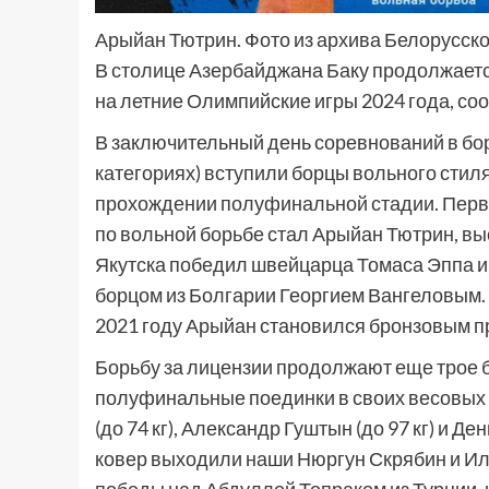
Арыйан Тютрин. Фото из архива Белорусско
В столице Азербайджана Баку продолжает
на летние Олимпийские игры 2024 года, с
В заключительный день соревнований в борь
категориях) вступили борцы вольного стил
прохождении полуфинальной стадии. Перв
по вольной борьбе стал Арыйан Тютрин, выс
Якутска победил швейцарца Томаса Эппа и 
борцом из Болгарии Георгием Вангеловым. 
2021 году Арыйан становился бронзовым п
Борьбу за лицензии продолжают еще трое 
полуфинальные поединки в своих весовых
(до 74 кг), Александр Гуштын (до 97 кг) и Д
ковер выходили наши Нюргун Скрябин и Илья