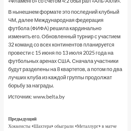
«Фламенго» со счетом 4:2 обыграл «Аль-Ахли».
В нынешнем формате это последний клубный
ЧМ, далее Международная федерация
футбола (ФИФА) решила кардинально
изменить его. Обновленный турнир с участием
32 команд со всех континентов планируется
провести с 15 июня по 13 июля 2025 года на
футбольных аренах США. Сначала участники
будут разделены на 8 квартетов, а потом по два
лучших клуба из каждой группы продолжат
борьбу за награды.
Источник:
www.belta.by
Предыдущий
Хоккеисты «Шахтера» обыграли «Металлург» в матче