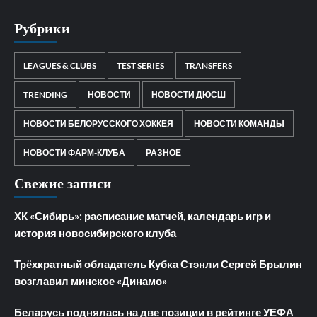
Рубрики
LEAGUES & CLUBS
TEST SERIES
TRANSFERS
TRENDING
НОВОСТИ
НОВОСТИ ДЮСШ
НОВОСТИ БЕЛОРУССКОГО ХОККЕЯ
НОВОСТИ КОМАНДЫ
НОВОСТИ ФАРМ-КЛУБА
РАЗНОЕ
Свежие записи
ХК «Сибирь»: расписание матчей, календарь игр и
история новосибирского клуба
Трёхкратный обладатель Кубка Стэнли Сергей Брылин
возглавил минское «Динамо»
Беларусь поднялась на две позиции в рейтинге УЕФА