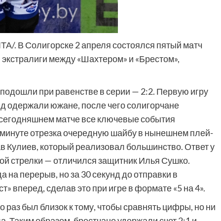
ЛТА/. В Солигорске 2 апреля состоялся пятый матч
 экстралиги между «Шахтером» и «Брестом»,
подошли при равенстве в серии — 2:2. Первую игру
яд одержали южане, после чего солигорчане
В сегодняшнем матче все ключевые события
 минуте отрезка очередную шайбу в нынешнем плей-
Кулиев, который реализовал большинство. Ответ у
ной стрелки — отличился защитник Илья Сушко.
 на перерыв, но за 30 секунд до отправки в
 вперед, сделав это при игре в формате «5 на 4».
 раз был близок к тому, чтобы сравнять цифры, но ни
а. Таким образом, брестчане удержали счет 2:1 и