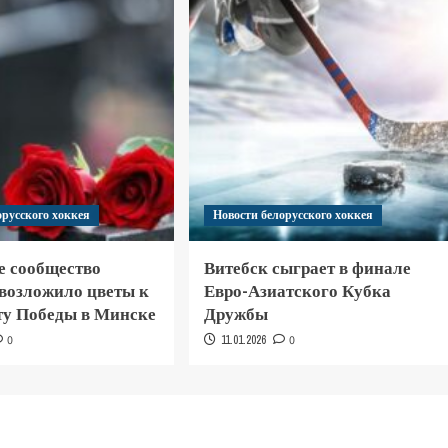
орусского хоккея
Новости белорусского хоккея
е сообщество
Витебск сыграет в финале
 возложило цветы к
Евро-Азиатского Кубка
у Победы в Минске
Дружбы
0
11.01.2026
0