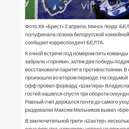
Фото ХК «Брест» 2 апреля, Минск /Корр. БЕ
полуфинала сезона белорусской хоккейной
сообщает корреспондент БЕЛТА.
К очной встрече под номером пять команды 
забрали «горняки», затем две победы подр
восстановили паритет в противостоянии. 
произошли во втором периоде. На седьмой
офф провел форвард «Шахтера» Владислав 
гостей нашелся спустя три оборота секунд
Равный счет держался почти до самого ухода
раздевалки Максим Мельников вывел «Брест»
В заключительной трети «Шахтер» несколько
одна попытка «горняков» успеха не принесл