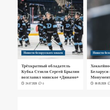
Новости белорусского хоккея
Новости бел
Трёхкратный обладатель
Хоккейно
Кубка Стэнли Сергей Брылин
Беларуси
возглавил минское «Динамо»
Монумент
24.07.2026
0
09.05.2026