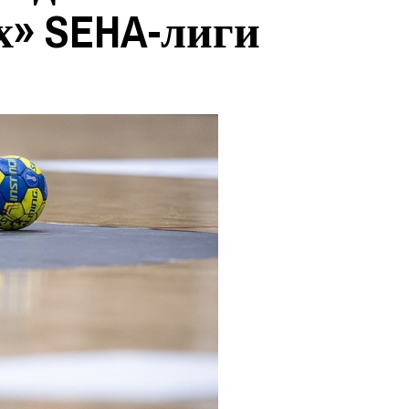
х» SEHA-лиги