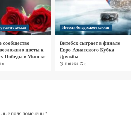
орусского хоккея
Новости белорусского хоккея
е сообщество
Витебск сыграет в финале
 возложило цветы к
Евро-Азиатского Кубка
у Победы в Минске
Дружбы
0
11.01.2026
0
ьные поля помечены
*