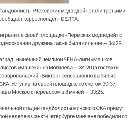
/. Гандболисты «Чеховских медведей» стали третьими
 сообщает корреспондент БЕЛТА.
играли на своей площадке «Пермских медведей» с
подмосковная дружина также была сильнее — 36:29.
наград. Нынешний чемпион SEHA-лиги «Мешков
истов «Машеки» из Могилева — 34:20 (в гостях) и
 ставропольский «Виктор» сенсационно выбил из
КА. Уступив на своей площадке со счетом 30:37,
ш в Москве с перевесом в 8 мячей — 33:25.
инальной стадии гандболисты минского СКА примут
шлой неделе в Санкт-Петербурге минчане победили со