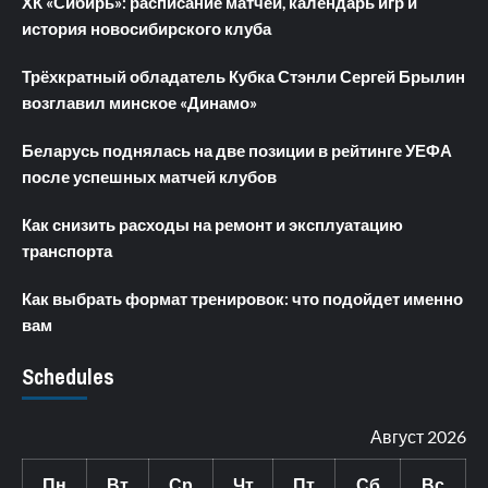
ХК «Сибирь»: расписание матчей, календарь игр и
история новосибирского клуба
Трёхкратный обладатель Кубка Стэнли Сергей Брылин
возглавил минское «Динамо»
Беларусь поднялась на две позиции в рейтинге УЕФА
после успешных матчей клубов
Как снизить расходы на ремонт и эксплуатацию
транспорта
Как выбрать формат тренировок: что подойдет именно
вам
Schedules
Август 2026
Пн
Вт
Ср
Чт
Пт
Сб
Вс