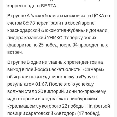
корреспондент БЕЛТА.
В группе А баскетболисты московского ЦСКА со
счетом 86:73 переиграли на своей арене
краснодарский «Локомотив-Кубань» и догнали
лидера казанский УНИКС. Теперь у обоих
фаворитов по 25 побед после 34 проведенных
встреч.
В группе В одни из главных претендентов на
выход в плей-офф баскетболисты «Самары»
обыграли на выезде московскую «Руну» с
результатом 81:67. После этого успеха у
волжан стало 20 викторий, и они по-прежнему
идут вторыми вслед за екатеринбургским
«Уралмашем», у которого 22 победы. На третьей
позиции саратовский «Автодор» (17 побед),