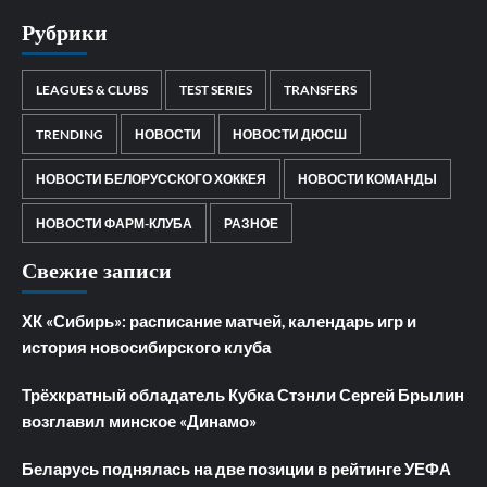
Рубрики
LEAGUES & CLUBS
TEST SERIES
TRANSFERS
TRENDING
НОВОСТИ
НОВОСТИ ДЮСШ
НОВОСТИ БЕЛОРУССКОГО ХОККЕЯ
НОВОСТИ КОМАНДЫ
НОВОСТИ ФАРМ-КЛУБА
РАЗНОЕ
Свежие записи
ХК «Сибирь»: расписание матчей, календарь игр и
история новосибирского клуба
Трёхкратный обладатель Кубка Стэнли Сергей Брылин
возглавил минское «Динамо»
Беларусь поднялась на две позиции в рейтинге УЕФА